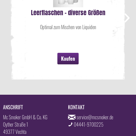
Leerflaschen - diverse Größen
Optimal zum Mischen von Liquiden
Kaufen
ANSCHRIFT
KONTAKT
Mc Smoker GmbH & Co. KG
service@mcsmoker.de
Oyther Straße 1
04441-9700225
49377 Vechta