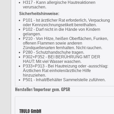
H317 - Kann allergische Hautreaktionen
verursachen.
Sicherheitshinweise:
P101 - Ist ärztlicher Rat erforderlich, Verpackung
oder Kennzeichnungsetikett bereithalten.
P102 - Darf nicht in die Hände von Kindern
gelangen.
P210 - Von Hitze, heißen Oberflächen, Funken,
offenen Flammen sowie anderen
Zündquellenarten fernhalten. Nicht rauchen.
P280 - Schutzhandschuhe tragen.
P302+P352 - BEI BERÜHRUNG MIT DER
HAUT: Mit viel Wasser waschen.
P333+P313 - Bei Hautreizung oder -ausschlag:
Ärztlichen Rat einholen/ärztliche Hilfe
hinzuziehen.
P501 - Inhalt/Behälter Sammelstelle zuführen.
Hersteller/Importeur gem. GPSR
TRULO GmbH