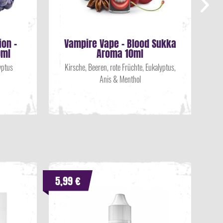
ion -
Vampire Vape - Blood Sukka
0ml
Aroma 10ml
yptus
Kirsche, Beeren, rote Früchte, Eukalyptus,
Anis & Menthol
5,99 €
14,