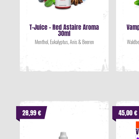
T-Juice - Red Astaire Aroma
Vamp
30ml
Menthol, Eukalyptus, Anis & Beeren
Waldbe
28,99 €
45,00 €