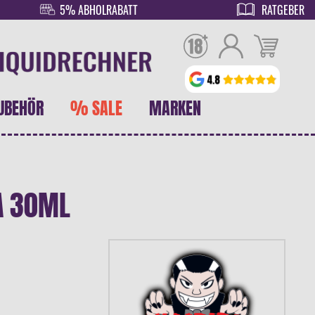
5% ABHOLRABATT
RATGEBER
UBEHÖR
% SALE
MARKEN
A 30ML