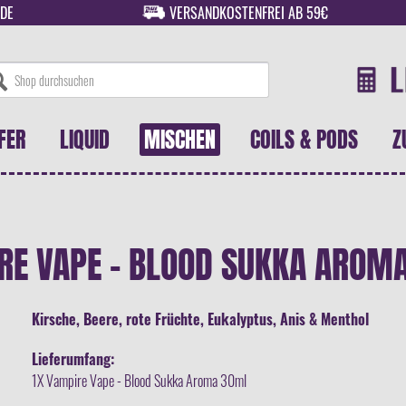
DE
VERSANDKOSTENFREI AB 59€
FER
LIQUID
MISCHEN
COILS & PODS
Z
RE VAPE - BLOOD SUKKA AROM
Kirsche, Beere, rote Früchte, Eukalyptus, Anis & Menthol
Lieferumfang:
1X Vampire Vape - Blood Sukka Aroma 30ml