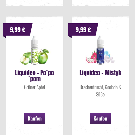
9,99 €
9,99 €
Liquideo - Po´po
Liquideo - Mistyk
´pom
Grüner Apfel
Drachenfrucht, Koolada &
Süße
Kaufen
Kaufen