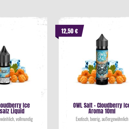
12,50 €
loudberry Ice
OWL Salt - Cloudberry Ic
salz Liquid
Aroma 10ml
wönhlich, vollmundig
Exotisch, beerig, außergewöhnlich