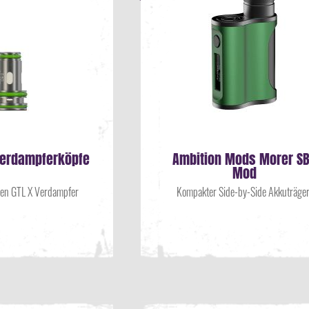
 Verdampferköpfe
Ambition Mods Morer S
Mod
 den GTL X Verdampfer
Kompakter Side-by-Side Akkuträge