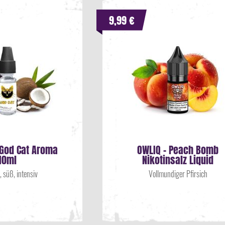
9,99 €
 God Cat Aroma
OWLIQ - Peach Bomb
10ml
Nikotinsalz Liquid
, süß, intensiv
Vollmundiger Pfirsich