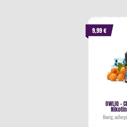
9,99 €
OWLIQ - C
Nikotin
Beerig, außerge