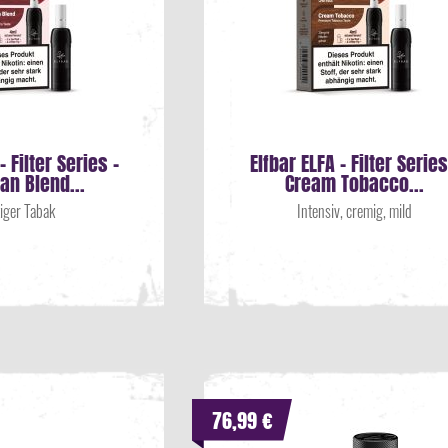
- Filter Series -
Elfbar ELFA - Filter Series
an Blend...
Cream Tobacco...
tiger Tabak
Intensiv, cremig, mild
76,99 €