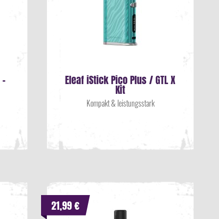
 -
Eleaf iStick Pico Plus / GTL X
Kit
Kompakt & leistungsstark
21,99 €