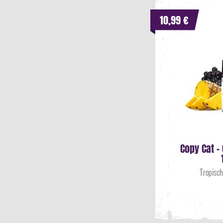
Uwell Caliburn G5 Lite
(
1
)
Vanille
(
4
)
10,99 €
Uwell Caliburn G5 Lite SE
(
1
)
Waldmeister
(
1
)
Vaporesso Eco One
(
1
)
Wassermelone
(
2
)
Vaporesso Eco One Pro
(
1
)
Zimt
(
3
)
Vaporesso Vibe
(
1
)
Zitrone
(
10
)
Vaporesso Vibe SE
(
1
)
Zitrusfrüchte
(
4
)
Vaporesso Vibe SE 2
(
1
)
Zucker
(
1
)
Voopoo Argus G4
(
1
)
Voopoo Argus G4 Mini
(
1
)
Copy Cat -
Tropisch