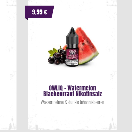
9,99 €
OWLIQ - Watermelon
Blackcurrant Nikotinsalz
Liquid
Wassermelone & dunkle Johannisbeeren