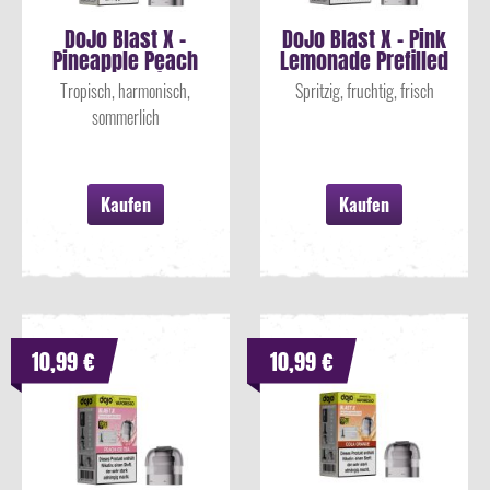
DoJo Blast X -
DoJo Blast X - Pink
Pineapple Peach
Lemonade Prefilled
Mango Prefilled
Pod
Tropisch, harmonisch,
Spritzig, fruchtig, frisch
Pod
sommerlich
Kaufen
Kaufen
10,99 €
10,99 €