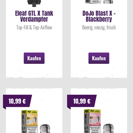
Eleaf GTL X Tank
DoJo Blast X -
Verdampfer
Blackberry
Peppermint
Top-Fill & Top-Airflow
Beerig, minzig, frisch
Prefilled Pod
Kaufen
Kaufen
10,99 €
10,99 €