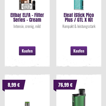
Elfbar ELFA - Filter
Eleaf iStick Pico
Series - Cream
Plus / GTL X Kit
Tobacco...
Intensiv, cremig, mild
Kompakt & leistungsstark
Kaufen
Kaufen
8,99 €
76,99 €