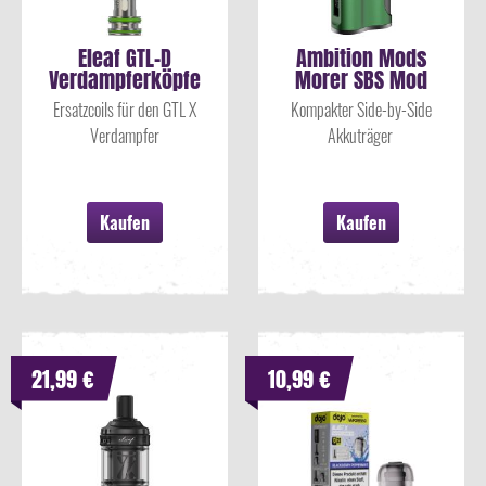
Eleaf GTL-D
Ambition Mods
Verdampferköpfe
Morer SBS Mod
Ersatzcoils für den GTL X
Kompakter Side-by-Side
Verdampfer
Akkuträger
Kaufen
Kaufen
21,99 €
10,99 €