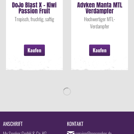
DoJo Blast X - Kiwi
Advken Manta MTL
Passion Fruit
Verdampfer
Guava...
Tropisch, fruchtig, saftig
Hochwertiger MTL-
Verdampfer
Kaufen
Kaufen
ANSCHRIFT
KONTAKT
Mc Smoker GmbH & Co. KG
service@mcsmoker.de