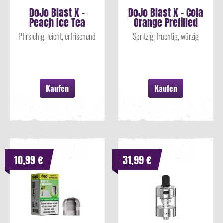
DoJo Blast X -
DoJo Blast X - Cola
Peach Ice Tea
Orange Prefilled
Prefilled Pod
Pod
Pfirsichig, leicht, erfrischend
Spritzig, fruchtig, würzig
Kaufen
Kaufen
10,99 €
31,99 €