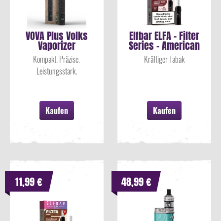
VOVA Plus Volks
Elfbar ELFA - Filter
Vaporizer
Series - American
Blend...
Kompakt. Präzise.
Kräftiger Tabak
Leistungsstark.
Kaufen
Kaufen
11,99 €
48,99 €