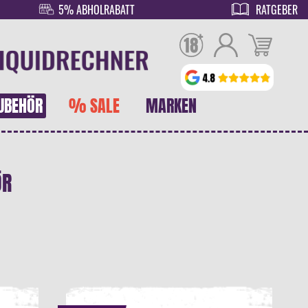
5% ABHOLRABATT
RATGEBER
UBEHÖR
% SALE
MARKEN
ÖR