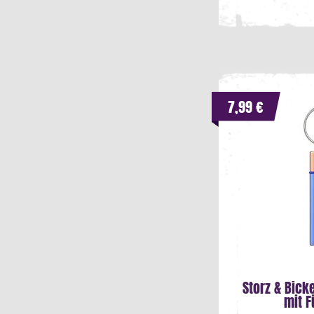
7,99 €
Storz & Bick
mit F