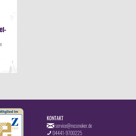
el-
te
KONTAKT
service@mcsmoker.de
04441-9700225