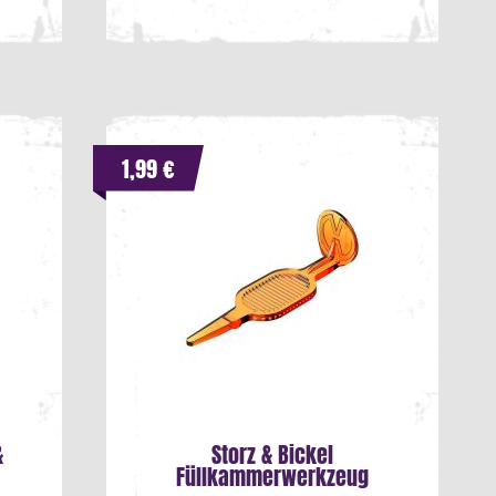
1,99 €
&
Storz & Bickel
Füllkammerwerkzeug