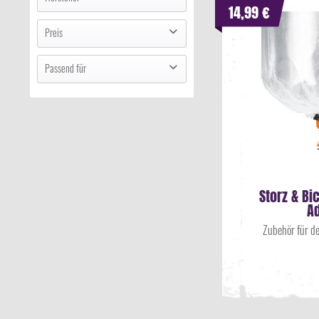
14,99 €
Storz & Bickel
(
14
)
Preis
Passend für
von
bis
1,99 €
29,99 €
Storz & Bickel CRAFTY+
(
9
)
Storz & Bickel MIGHTY+
(
9
)
Storz & Bickel VENTY
(
7
)
Storz & Bickel VOLCANO
(
8
)
Storz & Bickel VOLCANO HYBRID
(
1
)
Storz & Bi
A
Zubehör für d