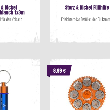
 & Bickel
Storz & Bickel Füllhilfe
chlauch 1x3m
l für den Volcano
Erleichtert das Befüllen der Füllkam
8,99 €