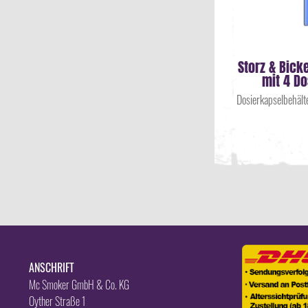
Storz & Bick
mit 4 D
Dosierkapselbehält
ANSCHRIFT
Mc Smoker GmbH & Co. KG
Oyther Straße 1