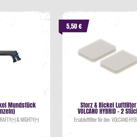
5,50 €
ckel Mundstück
Storz & Bickel Luftfilter
inzeln)
VOLCANO HYBRID - 2 Stüc
CRAFTY(+) & MIGHTY(+)
Ersatzluftfilter für den VOLCANO HY