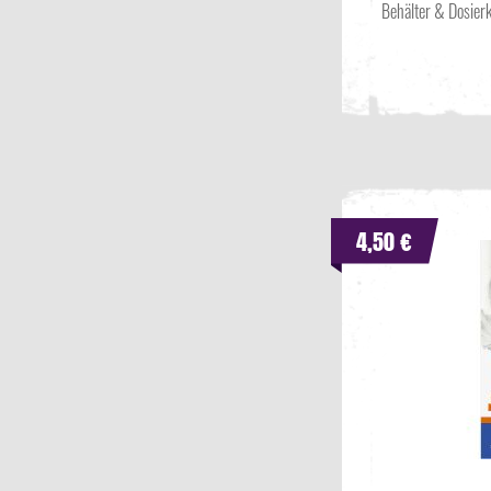
Behälter & Dosierk
4,50 €