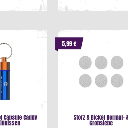
5,99 €
el Capsule Caddy
Storz & Bickel Normal- 
üllkissen
Grobsiebe