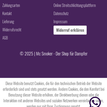
Zahlungsarten
Online Streitschlichtungsplattform
Kontakt
Datenschutz
Lieferung
Impressum
Widerrufsrecht
Widerruf erklären
AGB
© 2025 | Mc Smoker - Der Shop für Dampfer
Diese Website benutzt Cookies, die für den technischen Betrieb der Website
erforderlich sind und stets gesetzt werden. Andere Cookies, die den Komfort bei
Benutzung dieser Website erhöhen, der Direktwerbung dienen oder die
Interaktion mit anderen Websites und sozialen Netzwerken vereinfachen sollen,
werden nur mit Ihrer Zustimmung gesetzt.