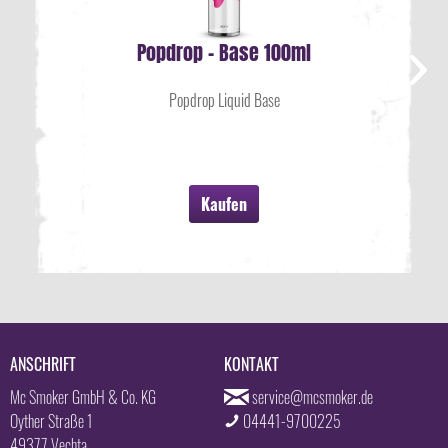
Popdrop - Base 100ml
Popdrop Liquid Base
Kaufen
ANSCHRIFT
KONTAKT
Mc Smoker GmbH & Co. KG
service@mcsmoker.de
Oyther Straße 1
04441-9700225
49377 Vechta