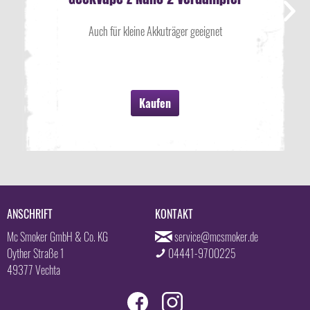
Auch für kleine Akkuträger geeignet
Kaufen
ANSCHRIFT
KONTAKT
Mc Smoker GmbH & Co. KG
service@mcsmoker.de
Oyther Straße 1
04441-9700225
49377 Vechta