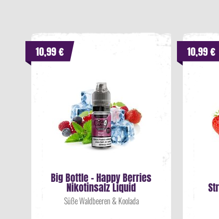
10,99 €
10,99 €
Big Bottle - Happy Berries
Nikotinsalz Liquid
St
Süße Waldbeeren & Koolada