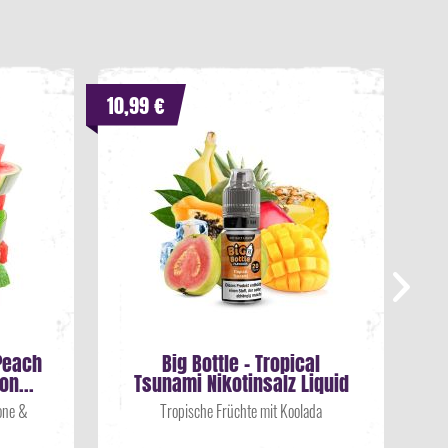
10,99 €
10,
Peach
Big Bottle - Tropical
n...
Tsunami Nikotinsalz Liquid
one &
Tropische Früchte mit Koolada