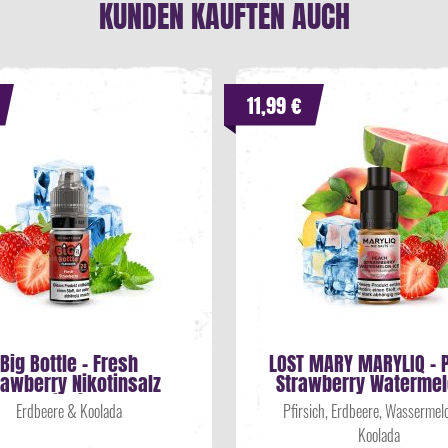
KUNDEN KAUFTEN AUCH
11,99 €
Big Bottle - Fresh
LOST MARY MARYLIQ - 
rawberry Nikotinsalz
Strawberry Watermelo
Liquid
Erdbeere & Koolada
Pfirsich, Erdbeere, Wassermel
Koolada