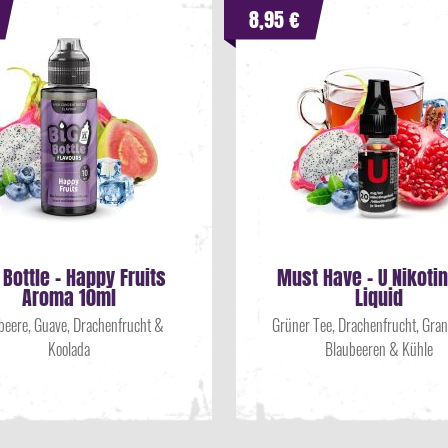
8,95 €
 Bottle - Happy Fruits
Must Have - U Nikoti
Aroma 10ml
Liquid
beere, Guave, Drachenfrucht &
Grüner Tee, Drachenfrucht, Grana
Koolada
Blaubeeren & Kühle