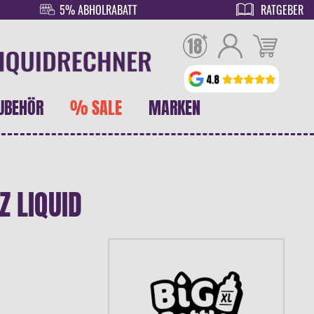
5% ABHOLRABATT
RATGEBER
UBEHÖR
% SALE
MARKEN
Z LIQUID