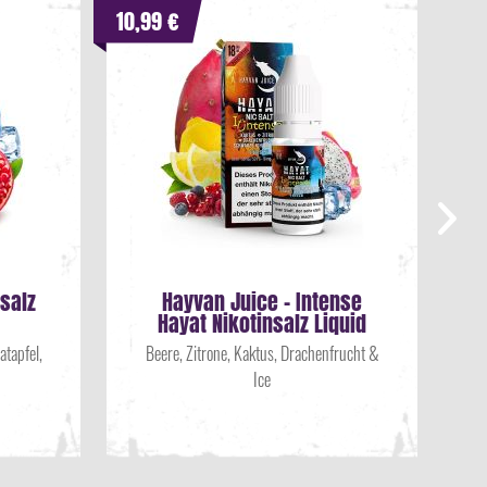
10,99 €
11,
nsalz
Hayvan Juice - Intense
Hayat Nikotinsalz Liquid
tapfel,
Beere, Zitrone, Kaktus, Drachenfrucht &
Ice