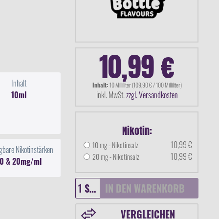
10,99 €
Inhalt
Inhalt:
10 Milliliter (109,90 € / 100 Milliliter)
10ml
inkl. MwSt.
zzgl. Versandkosten
Nikotin:
10,99 €
10 mg - Nikotinsalz
gbare Nikotinstärken
10,99 €
20 mg - Nikotinsalz
10 & 20mg/ml
IN DEN
WARENKORB
VERGLEICHEN