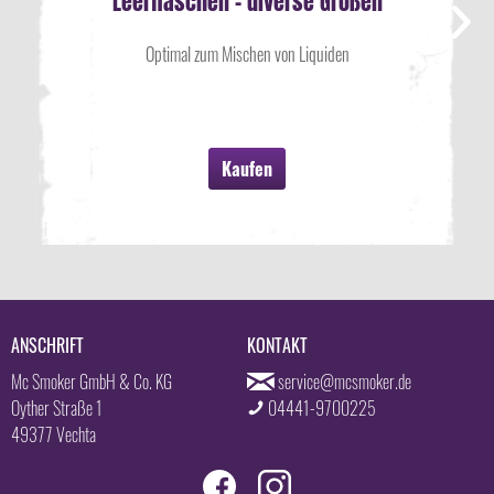
Leerflaschen - diverse Größen
Optimal zum Mischen von Liquiden
Kaufen
ANSCHRIFT
KONTAKT
Mc Smoker GmbH & Co. KG
service@mcsmoker.de
Oyther Straße 1
04441-9700225
49377 Vechta