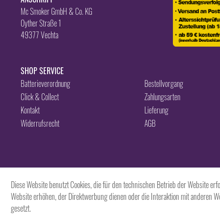
Mc Smoker GmbH & Co. KG
Oyther Straße 1
49377 Vechta
SHOP SERVICE
Batterieverordnung
Bestellvorgang
Click & Collect
Zahlungsarten
Kontakt
Lieferung
Widerrufsrecht
AGB
Diese Website benutzt Cookies, die für den technischen Betrieb der Website erf
Website erhöhen, der Direktwerbung dienen oder die Interaktion mit anderen W
gesetzt.