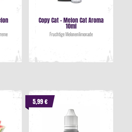
elon
Copy Cat - Melon Cat Aroma
10ml
Creme
Fruchtige Melonenlimonade
5,99 €
9,9