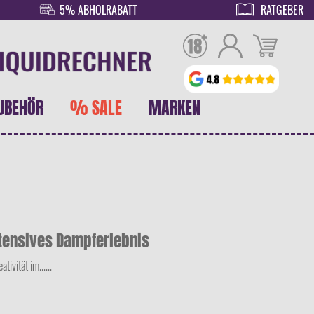
5% ABHOLRABATT
RATGEBER
UBEHÖR
% SALE
MARKEN
ntensives Dampferlebnis
ivität im......