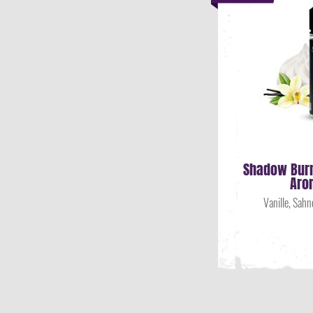
Shadow Burn
Aro
Vanille, Sah