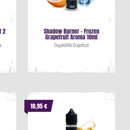
t 2
Shadow Burner - Frozen
Grapefruit Aroma 10ml
e
Eisgekühlte Grapefruit
10,95 €