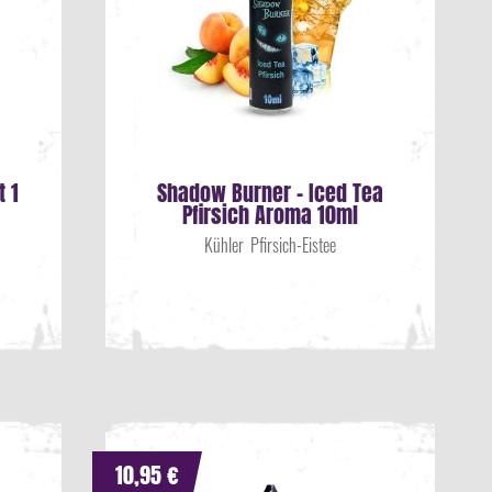
t 1
Shadow Burner - Iced Tea
Pfirsich Aroma 10ml
Kühler Pfirsich-Eistee
10,95 €