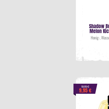
Shadow Bu
Melon Ki
Honig-, Wass
10,95 €
9,95 €