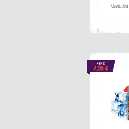
Himbeere
(
7
)
Klassische
Honig
(
2
)
Honigmelone
(
2
)
Joghurt
(
2
)
Johannisbeere
(
5
)
Karamell
(
2
)
Keks
(
1
)
Kirsche
(
1
)
Kokosnuss
(
2
)
8,95 €
7,95 €
Kühle (Koolada)
(
12
)
Limette
(
1
)
Melone
(
2
)
Menthol
(
7
)
Milch
(
2
)
Minze
(
4
)
Nuss
(
6
)
Ohne Koolada
(
18
)
Orange
(
1
)