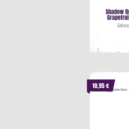
Pfirsich
(
4
)
Shadow Bu
Pudding
(
2
)
Grapefru
Sahne
(
7
)
Gefrore
Süße
(
5
)
Süßigkeiten
(
1
)
Tabak
(
7
)
Tee
(
4
)
Vanille
(
11
)
Waffel
(
2
)
Waldmeister
(
5
)
Wassermelone
(
2
)
10,95 €
Zitrone
(
3
)
Zitrusfrüchte
(
1
)