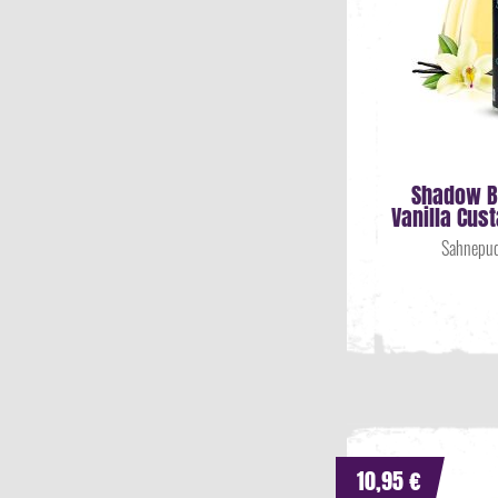
Shadow B
Vanilla Cus
Sahnepud
10,95 €