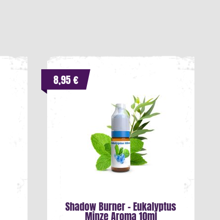
8,95 €
l
Shadow Burner - Eukalyptus
Minze Aroma 10ml