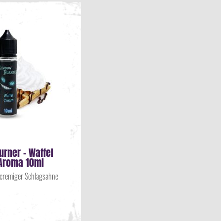
rner - Waffel
Aroma 10ml
 cremiger Schlagsahne