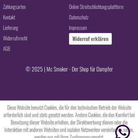
Zahlungsarten
Online Streitschlichtungsplattform
Kontakt
Datenschutz
Lieferung
Impressum
Widerrufsrecht
Widerruf erklären
AGB
© 2025 | Mc Smoker - Der Shop für Dampfer
Diese Website benutzt Cookies, die für den technischen Betrieb der Website
erforderlich sind und stets gesetzt werden. Andere Cookies, die den Komfort bei
Benutzung dieser Website erhöhen, der Direktwerbung dienen oder die
Interaktion mit anderen Websites und sozialen Netzwerken vereinfachen sollen,
werden nur mit Ihrer Zustimmung gesetzt.