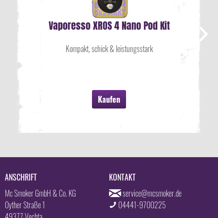
Vaporesso XROS 4 Nano Pod Kit
Kompakt, schick & leistungsstark
Kaufen
ANSCHRIFT
KONTAKT
Mc Smoker GmbH & Co. KG
service@mcsmoker.de
Oyther Straße 1
04441-9700225
49377 Vechta