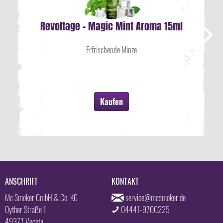
Revoltage - Magic Mint Aroma 15ml
Erfrischende Minze
Kaufen
ANSCHRIFT
KONTAKT
Mc Smoker GmbH & Co. KG
service@mcsmoker.de
Oyther Straße 1
04441-9700225
49377 Vechta