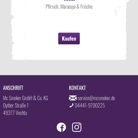
Pfirsich, Maracuja & Frische
Kaufen
ANSCHRIFT
KONTAKT
Mc Smoker GmbH & Co. KG
service@mcsmoker.de
Oyther Straße 1
04441-9700225
49377 Vechta