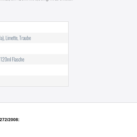
a), Limette, Traube
r 120ml Flasche
272/2008: