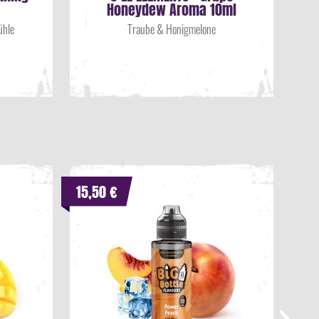
Honeydew Aroma 10ml
ühle
Traube & Honigmelone
15,50 €
15,