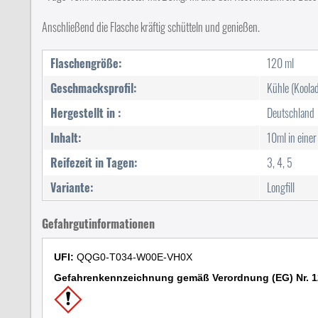
Anschließend die Flasche kräftig schütteln und genießen.
Flaschengröße:
120 ml
Geschmacksprofil:
Kühle (Koolad
Hergestellt in :
Deutschland
Inhalt:
10ml in eine
Reifezeit in Tagen:
3, 4, 5
Variante:
Longfill
Gefahrgutinformationen
UFI:
QQG0-T034-W00E-VH0X
Gefahrenkennzeichnung gemäß Verordnung (EG) Nr. 1