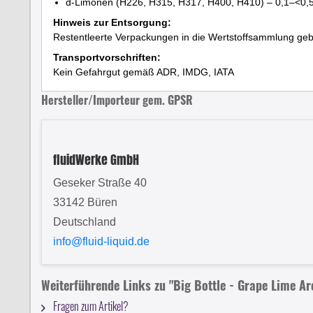
d-Limonen (H226, H315, H317, H400, H410) – 0,1–<0,
Hinweis zur Entsorgung:
Restentleerte Verpackungen in die Wertstoffsammlung geb
Transportvorschriften:
Kein Gefahrgut gemäß ADR, IMDG, IATA
Hersteller/Importeur gem. GPSR
fluidWerke GmbH
Geseker Straße 40
33142 Büren
Deutschland
info@fluid-liquid.de
Weiterführende Links zu "Big Bottle - Grape Lime A
Fragen zum Artikel?