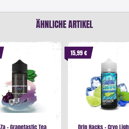
ÄHNLICHE ARTIKEL
15,99 €
Za - Grapetastic Tea
Drip Hacks - Cryo Ligh