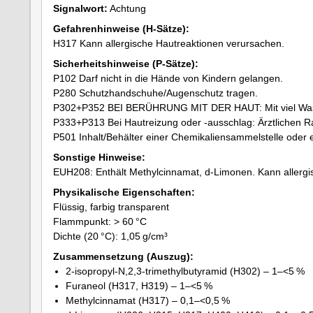
Signalwort:
Achtung
Gefahrenhinweise (H-Sätze):
H317 Kann allergische Hautreaktionen verursachen.
Sicherheitshinweise (P-Sätze):
P102 Darf nicht in die Hände von Kindern gelangen.
P280 Schutzhandschuhe/Augenschutz tragen.
P302+P352 BEI BERÜHRUNG MIT DER HAUT: Mit viel Was
P333+P313 Bei Hautreizung oder -ausschlag: Ärztlichen Rat
P501 Inhalt/Behälter einer Chemikaliensammelstelle oder 
Sonstige Hinweise:
EUH208: Enthält Methylcinnamat, d-Limonen. Kann allergi
Physikalische Eigenschaften:
Flüssig, farbig transparent
Flammpunkt: > 60 °C
Dichte (20 °C): 1,05 g/cm³
Zusammensetzung (Auszug):
2-isopropyl-N,2,3-trimethylbutyramid (H302) – 1–<5 %
Furaneol (H317, H319) – 1–<5 %
Methylcinnamat (H317) – 0,1–<0,5 %