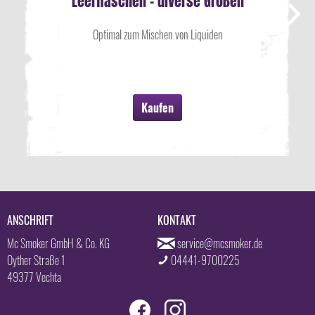
Leerflaschen - diverse Größen
Optimal zum Mischen von Liquiden
Kaufen
ANSCHRIFT
KONTAKT
Mc Smoker GmbH & Co. KG
service@mcsmoker.de
Oyther Straße 1
04441-9700225
49377 Vechta