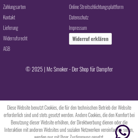
Zahlungsarten
Online Streitschlichtungsplattform
Kontakt
Datenschutz
Lieferung
Impressum
Widerrufsrecht
Widerruf erklären
AGB
© 2025 | Mc Smoker - Der Shop für Dampfer
Diese Website benutzt Cookies, die für den technischen Betrieb der Website
erforderlich sind und stets gesetzt werden. Andere Cookies, die den Komfort bei
Benutzung dieser Website erhöhen, der Direktwerbung dienen oder die
Interaktion mit anderen Websites und sozialen Netzwerken vereinfachen sollen,
werden nur mit Ihrer Zustimmung gesetzt.