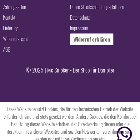
Zahlungsarten
Online Streitschlichtungsplattform
Kontakt
Datenschutz
Lieferung
Impressum
Widerrufsrecht
Widerruf erklären
AGB
© 2025 | Mc Smoker - Der Shop für Dampfer
Diese Website benutzt Cookies, die für den technischen Betrieb der Website
erforderlich sind und stets gesetzt werden. Andere Cookies, die den Komfort bei
Benutzung dieser Website erhöhen, der Direktwerbung dienen oder die
Interaktion mit anderen Websites und sozialen Netzwerken vereinfachen sollen,
werden nur mit Ihrer Zustimmung gesetzt.