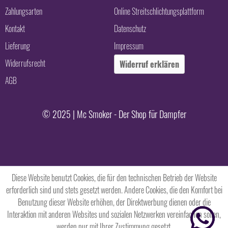
Zahlungsarten
Online Streitschlichtungsplattform
Kontakt
Datenschutz
Lieferung
Impressum
Widerrufsrecht
Widerruf erklären
AGB
© 2025 | Mc Smoker - Der Shop für Dampfer
Diese Website benutzt Cookies, die für den technischen Betrieb der Website
erforderlich sind und stets gesetzt werden. Andere Cookies, die den Komfort bei
Benutzung dieser Website erhöhen, der Direktwerbung dienen oder die
Interaktion mit anderen Websites und sozialen Netzwerken vereinfachen sollen,
werden nur mit Ihrer Zustimmung gesetzt.