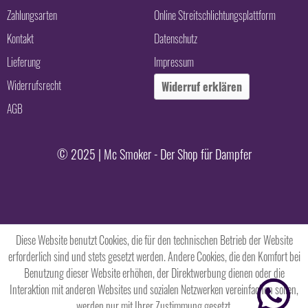
Zahlungsarten
Online Streitschlichtungsplattform
Kontakt
Datenschutz
Lieferung
Impressum
Widerrufsrecht
Widerruf erklären
AGB
© 2025 | Mc Smoker - Der Shop für Dampfer
Diese Website benutzt Cookies, die für den technischen Betrieb der Website
erforderlich sind und stets gesetzt werden. Andere Cookies, die den Komfort bei
Benutzung dieser Website erhöhen, der Direktwerbung dienen oder die
Interaktion mit anderen Websites und sozialen Netzwerken vereinfachen sollen,
werden nur mit Ihrer Zustimmung gesetzt.