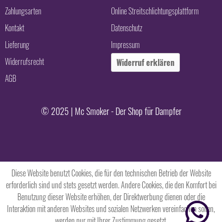
Zahlungsarten
Online Streitschlichtungsplattform
Kontakt
Datenschutz
Lieferung
Impressum
Widerrufsrecht
Widerruf erklären
AGB
© 2025 | Mc Smoker - Der Shop für Dampfer
Diese Website benutzt Cookies, die für den technischen Betrieb der Website
erforderlich sind und stets gesetzt werden. Andere Cookies, die den Komfort bei
Benutzung dieser Website erhöhen, der Direktwerbung dienen oder die
Interaktion mit anderen Websites und sozialen Netzwerken vereinfachen sollen,
werden nur mit Ihrer Zustimmung gesetzt.