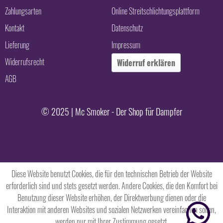
Zahlungsarten
Online Streitschlichtungsplattform
Kontakt
Datenschutz
Lieferung
Impressum
Widerrufsrecht
Widerruf erklären
AGB
© 2025 | Mc Smoker - Der Shop für Dampfer
Diese Website benutzt Cookies, die für den technischen Betrieb der Website
erforderlich sind und stets gesetzt werden. Andere Cookies, die den Komfort bei
Benutzung dieser Website erhöhen, der Direktwerbung dienen oder die
Interaktion mit anderen Websites und sozialen Netzwerken vereinfachen sollen,
werden nur mit Ihrer Zustimmung gesetzt.