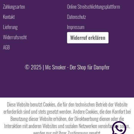
Zahlungsarten
Online Streitschlichtungsplattform
Kontakt
Datenschutz
Lieferung
Impressum
Widerrufsrecht
Widerruf erklären
AGB
© 2025 | Mc Smoker - Der Shop für Dampfer
Diese Website benutzt Cookies, die für den technischen Betrieb der Website
erforderlich sind und stets gesetzt werden. Andere Cookies, die den Komfort bei
Benutzung dieser Website erhöhen, der Direktwerbung dienen oder die
Interaktion mit anderen Websites und sozialen Netzwerken vereinfachen sollen,
werden nur mit Ihrer Zustimmung gesetzt.