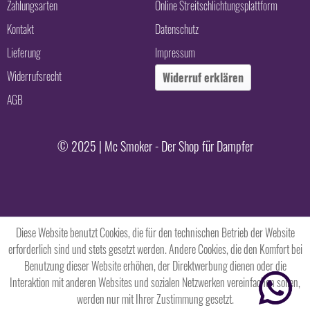
Zahlungsarten
Online Streitschlichtungsplattform
Kontakt
Datenschutz
Lieferung
Impressum
Widerrufsrecht
Widerruf erklären
AGB
© 2025 | Mc Smoker - Der Shop für Dampfer
Diese Website benutzt Cookies, die für den technischen Betrieb der Website
erforderlich sind und stets gesetzt werden. Andere Cookies, die den Komfort bei
Benutzung dieser Website erhöhen, der Direktwerbung dienen oder die
Interaktion mit anderen Websites und sozialen Netzwerken vereinfachen sollen,
werden nur mit Ihrer Zustimmung gesetzt.