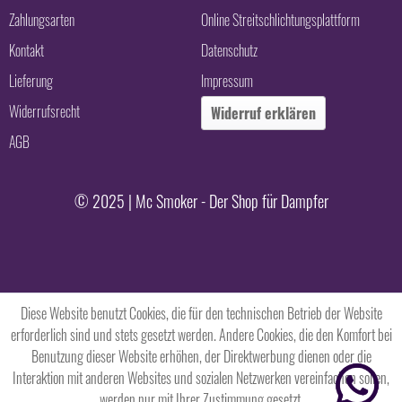
Zahlungsarten
Online Streitschlichtungsplattform
Kontakt
Datenschutz
Lieferung
Impressum
Widerrufsrecht
Widerruf erklären
AGB
© 2025 | Mc Smoker - Der Shop für Dampfer
Diese Website benutzt Cookies, die für den technischen Betrieb der Website
erforderlich sind und stets gesetzt werden. Andere Cookies, die den Komfort bei
Benutzung dieser Website erhöhen, der Direktwerbung dienen oder die
Interaktion mit anderen Websites und sozialen Netzwerken vereinfachen sollen,
werden nur mit Ihrer Zustimmung gesetzt.