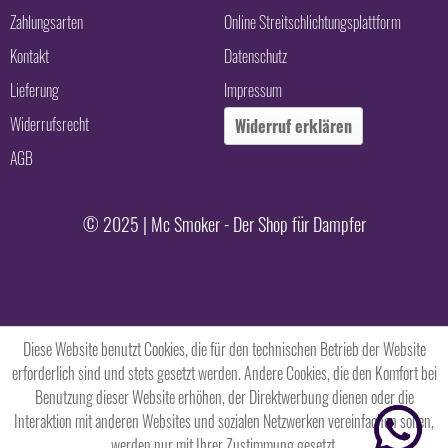
Zahlungsarten
Online Streitschlichtungsplattform
Kontakt
Datenschutz
Lieferung
Impressum
Widerrufsrecht
Widerruf erklären
AGB
© 2025 | Mc Smoker - Der Shop für Dampfer
Diese Website benutzt Cookies, die für den technischen Betrieb der Website
erforderlich sind und stets gesetzt werden. Andere Cookies, die den Komfort bei
Benutzung dieser Website erhöhen, der Direktwerbung dienen oder die
Interaktion mit anderen Websites und sozialen Netzwerken vereinfachen sollen,
werden nur mit Ihrer Zustimmung gesetzt.