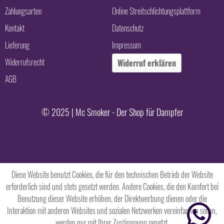
Zahlungsarten
Online Streitschlichtungsplattform
Kontakt
Datenschutz
Lieferung
Impressum
Widerrufsrecht
Widerruf erklären
AGB
© 2025 | Mc Smoker - Der Shop für Dampfer
Diese Website benutzt Cookies, die für den technischen Betrieb der Website
erforderlich sind und stets gesetzt werden. Andere Cookies, die den Komfort bei
Benutzung dieser Website erhöhen, der Direktwerbung dienen oder die
Interaktion mit anderen Websites und sozialen Netzwerken vereinfachen sollen,
werden nur mit Ihrer Zustimmung gesetzt.