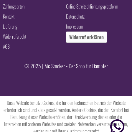
Zahlungsarten
Online Streitschlichtungsplattform
Kontakt
Datenschutz
Lieferung
Impressum
Widerrufsrecht
Widerruf erklären
AGB
© 2025 | Mc Smoker - Der Shop für Dampfer
Diese Website benutzt Cookies, die für den technischen Betrieb der Website
erforderlich sind und stets gesetzt werden. Andere Cookies, die den Komfort bei
Benutzung dieser Website erhöhen, der Direktwerbung dienen oder die
Interaktion mit anderen Websites und sozialen Netzwerken vereinfachen sollen,
werden nur mit Ihrer Zustimmung gesetzt.