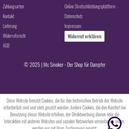
Zahlungsarten
Online Streitschlichtungsplattform
Kontakt
Datenschutz
Lieferung
Impressum
Widerrufsrecht
Widerruf erklären
AGB
© 2025 | Mc Smoker - Der Shop für Dampfer
Diese Website benutzt Cookies, die für den technischen Betrieb der Website
erforderlich sind und stets gesetzt werden. Andere Cookies, die den Komfort bei
Benutzung dieser Website erhöhen, der Direktwerbung dienen oder die
Interaktion mit anderen Websites und sozialen Netzwerken vereinfachen sollen,
werden nur mit Ihrer Zustimmung gesetzt.