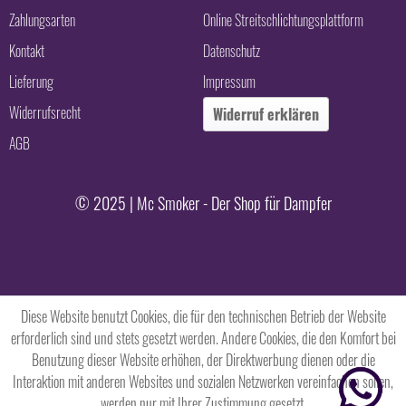
Zahlungsarten
Online Streitschlichtungsplattform
Kontakt
Datenschutz
Lieferung
Impressum
Widerrufsrecht
Widerruf erklären
AGB
© 2025 | Mc Smoker - Der Shop für Dampfer
Diese Website benutzt Cookies, die für den technischen Betrieb der Website
erforderlich sind und stets gesetzt werden. Andere Cookies, die den Komfort bei
Benutzung dieser Website erhöhen, der Direktwerbung dienen oder die
Interaktion mit anderen Websites und sozialen Netzwerken vereinfachen sollen,
werden nur mit Ihrer Zustimmung gesetzt.