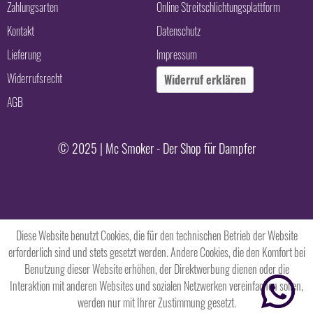
Zahlungsarten
Online Streitschlichtungsplattform
Kontakt
Datenschutz
Lieferung
Impressum
Widerrufsrecht
Widerruf erklären
AGB
© 2025 | Mc Smoker - Der Shop für Dampfer
Diese Website benutzt Cookies, die für den technischen Betrieb der Website
erforderlich sind und stets gesetzt werden. Andere Cookies, die den Komfort bei
Benutzung dieser Website erhöhen, der Direktwerbung dienen oder die
Interaktion mit anderen Websites und sozialen Netzwerken vereinfachen sollen,
werden nur mit Ihrer Zustimmung gesetzt.