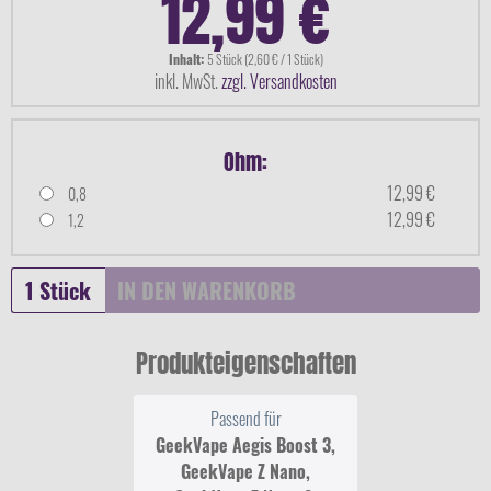
12,99 €
Inhalt:
5 Stück (2,60 € / 1 Stück)
inkl. MwSt.
zzgl. Versandkosten
Ohm:
12,99 €
0,8
12,99 €
1,2
IN DEN
WARENKORB
Produkteigenschaften
Passend für
GeekVape Aegis Boost 3,
GeekVape Z Nano,