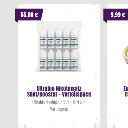
55,00 €
9,99 €
Ultrabio Nikotinsalz
E
Shot/Booster - Vorteilspack
C
Ultrabio Nikotinsalz Shot - Jetzt zum
Vorteispreis