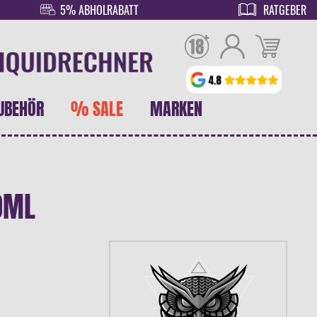
5% ABHOLRABATT
RATGEBER
UBEHÖR
% SALE
MARKEN
0ML