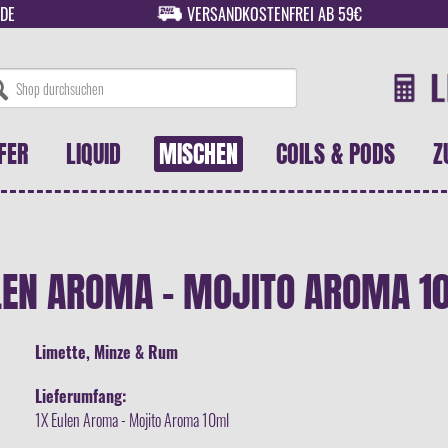
DE
VERSANDKOSTENFREI AB 59€
FER
LIQUID
MISCHEN
COILS & PODS
Z
LEN AROMA - MOJITO AROMA 1
Limette, Minze & Rum
Lieferumfang:
1X Eulen Aroma - Mojito Aroma 10ml