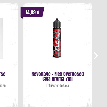
14,99 €
9,9
rse
Revoltage - Flex Overdosed
Cola Aroma 7ml
uiden
Erfrischende Cola