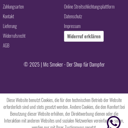
Zahlungsarten
Online Streitschlichtungsplattform
Kontakt
Datenschutz
Lieferung
Impressum
Widerrufsrecht
Widerruf erklären
AGB
© 2025 | Mc Smoker - Der Shop für Dampfer
Diese Website benutzt Cookies, die für den technischen Betrieb der Website
erforderlich sind und stets gesetzt werden. Andere Cookies, die den Komfort bei
Benutzung dieser Website erhöhen, der Direktwerbung dienen oder die
Interaktion mit anderen Websites und sozialen Netzwerken vereinfachen sollen,
werden nur mit Ihrer Zustimmung gesetzt.