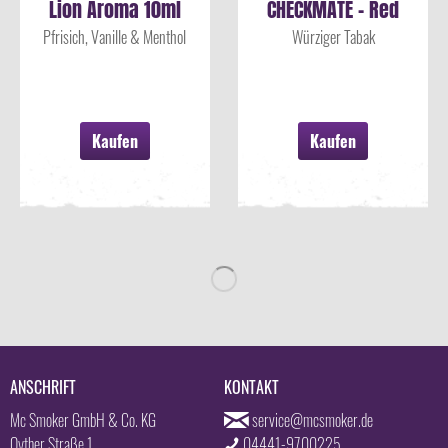
Lion Aroma 10ml
CHECKMATE - Red
Pawn Aroma 10ml
Pfrisich, Vanille & Menthol
Würziger Tabak
Kaufen
Kaufen
ANSCHRIFT
KONTAKT
Mc Smoker GmbH & Co. KG
service@mcsmoker.de
Oyther Straße 1
04441-9700225