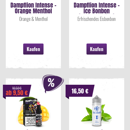
Dampflion Intense -
Dampflion Intense -
Orange Menthol
Ice Bonbon
Nikotinsalz...
Nikotinsalz Liquid
Orange & Menthol
Erfrischendes Eisbonbon
Kaufen
Kaufen
10,50 €
16,50 €
ab 9,50 €