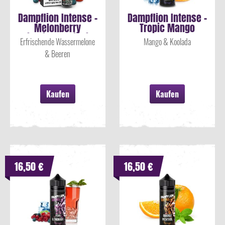
Dampflion Intense -
Dampflion Intense -
Melonberry
Tropic Mango
Nikotinsalz Liquid
Aroma 10ml
Erfrischende Wassermelone
Mango & Koolada
& Beeren
Kaufen
Kaufen
16,50 €
16,50 €