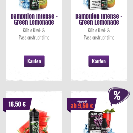
Dampflion Intense -
Dampflion Intense -
Green Lemonade
Green Lemonade
Aroma 10ml
Nikotinsalz...
Kühle Kiwi- &
Kühle Kiwi- &
Passionsfruchtlimo
Passionsfruchtlimo
Kaufen
Kaufen
10,50 €
16,50 €
ab 9,50 €