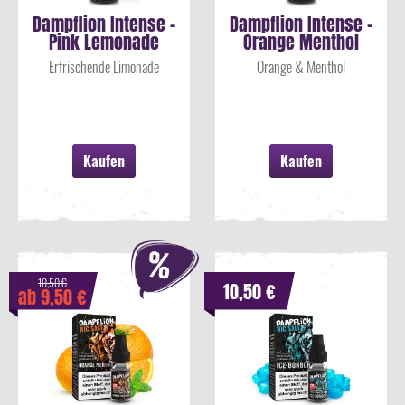
Dampflion Intense -
Dampflion Intense -
Pink Lemonade
Orange Menthol
Aroma 10ml
Aroma 10ml
Erfrischende Limonade
Orange & Menthol
Kaufen
Kaufen
10,50 €
10,50 €
ab 9,50 €