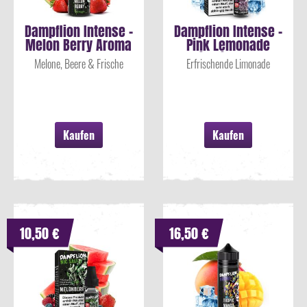
Dampflion Intense -
Dampflion Intense -
Melon Berry Aroma
Pink Lemonade
10ml
Nikotinsalz...
Melone, Beere & Frische
Erfrischende Limonade
Kaufen
Kaufen
10,50 €
16,50 €