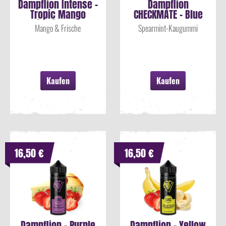
Dampflion Intense -
Dampflion
Tropic Mango
CHECKMATE - Blue
Nikotinsalz...
Pawn Aroma 10ml
Mango & Frische
Spearmint-Kaugummi
Kaufen
Kaufen
16,50 €
16,50 €
Dampflion - Purple
Dampflion - Yellow