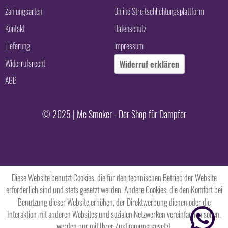
Zahlungsarten
Online Streitschlichtungsplattform
Kontakt
Datenschutz
Lieferung
Impressum
Widerrufsrecht
Widerruf erklären
AGB
© 2025 | Mc Smoker - Der Shop für Dampfer
Diese Website benutzt Cookies, die für den technischen Betrieb der Website
erforderlich sind und stets gesetzt werden. Andere Cookies, die den Komfort bei
Benutzung dieser Website erhöhen, der Direktwerbung dienen oder die
Interaktion mit anderen Websites und sozialen Netzwerken vereinfachen sollen,
werden nur mit Ihrer Zustimmung gesetzt.