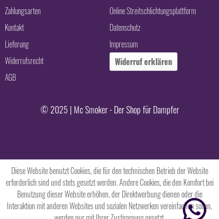
Zahlungsarten
Online Streitschlichtungsplattform
Kontakt
Datenschutz
Lieferung
Impressum
Widerrufsrecht
Widerruf erklären
AGB
© 2025 | Mc Smoker - Der Shop für Dampfer
Diese Website benutzt Cookies, die für den technischen Betrieb der Website
erforderlich sind und stets gesetzt werden. Andere Cookies, die den Komfort bei
Benutzung dieser Website erhöhen, der Direktwerbung dienen oder die
Interaktion mit anderen Websites und sozialen Netzwerken vereinfachen sollen,
werden nur mit Ihrer Zustimmung gesetzt.