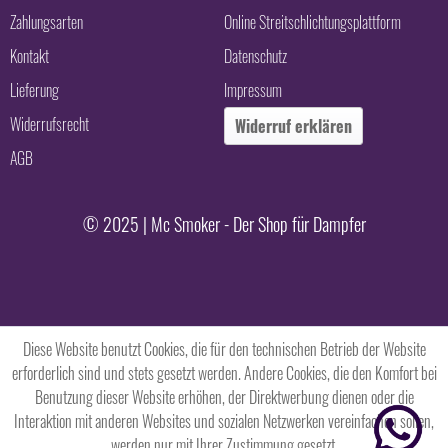
Zahlungsarten
Online Streitschlichtungsplattform
Kontakt
Datenschutz
Lieferung
Impressum
Widerrufsrecht
Widerruf erklären
AGB
© 2025 | Mc Smoker - Der Shop für Dampfer
Diese Website benutzt Cookies, die für den technischen Betrieb der Website
erforderlich sind und stets gesetzt werden. Andere Cookies, die den Komfort bei
Benutzung dieser Website erhöhen, der Direktwerbung dienen oder die
Interaktion mit anderen Websites und sozialen Netzwerken vereinfachen sollen,
werden nur mit Ihrer Zustimmung gesetzt.