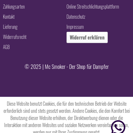
Zahlungsarten
Online Streitschlichtungsplattform
Kontakt
Datenschutz
Lieferung
Impressum
Widerrufsrecht
Widerruf erklären
AGB
© 2025 | Mc Smoker - Der Shop für Dampfer
Diese Website benutzt Cookies, die für den technischen Betrieb der Website
erforderlich sind und stets gesetzt werden. Andere Cookies, die den Komfort bei
Benutzung dieser Website erhöhen, der Direktwerbung dienen oder die
Interaktion mit anderen Websites und sozialen Netzwerken vereinfachen sollen,
werden nur mit Ihrer Zustimmung gesetzt.