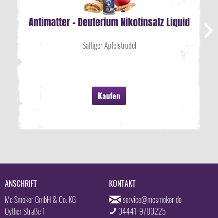
Antimatter - Deuterium Nikotinsalz Liquid
Saftiger Apfelstrudel
Kaufen
ANSCHRIFT
KONTAKT
Mc Smoker GmbH & Co. KG
service@mcsmoker.de
Oyther Straße 1
04441-9700225