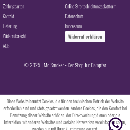
Zahlungsarten
Online Streitschlichtungsplattform
Kontakt
Datenschutz
Lieferung
Impressum
Widerrufsrecht
Widerruf erklären
AGB
© 2025 | Mc Smoker - Der Shop für Dampfer
Diese Website benutzt Cookies, die für den technischen Betrieb der Website
erforderlich sind und stets gesetzt werden. Andere Cookies, die den Komfort bei
Benutzung dieser Website erhöhen, der Direktwerbung dienen oder die
Interaktion mit anderen Websites und sozialen Netzwerken vereinfachen sollen,
werden nur mit Ihrer Zustimmung gesetzt.