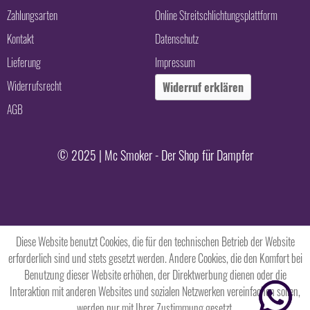
Zahlungsarten
Online Streitschlichtungsplattform
Kontakt
Datenschutz
Lieferung
Impressum
Widerrufsrecht
Widerruf erklären
AGB
© 2025 | Mc Smoker - Der Shop für Dampfer
Diese Website benutzt Cookies, die für den technischen Betrieb der Website
erforderlich sind und stets gesetzt werden. Andere Cookies, die den Komfort bei
Benutzung dieser Website erhöhen, der Direktwerbung dienen oder die
Interaktion mit anderen Websites und sozialen Netzwerken vereinfachen sollen,
werden nur mit Ihrer Zustimmung gesetzt.