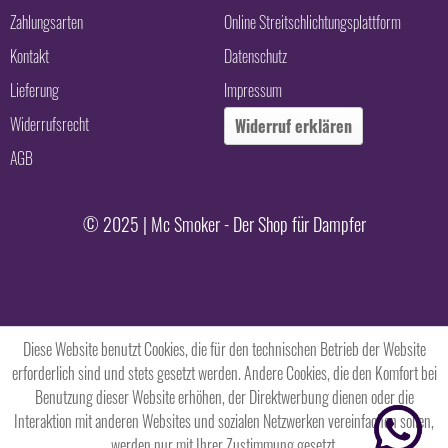
Zahlungsarten
Online Streitschlichtungsplattform
Kontakt
Datenschutz
Lieferung
Impressum
Widerrufsrecht
Widerruf erklären
AGB
© 2025 | Mc Smoker - Der Shop für Dampfer
Diese Website benutzt Cookies, die für den technischen Betrieb der Website
erforderlich sind und stets gesetzt werden. Andere Cookies, die den Komfort bei
Benutzung dieser Website erhöhen, der Direktwerbung dienen oder die
Interaktion mit anderen Websites und sozialen Netzwerken vereinfachen sollen,
werden nur mit Ihrer Zustimmung gesetzt.