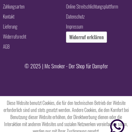
Zahlungsarten
Online Streitschlichtungsplattform
Kontakt
Datenschutz
Lieferung
Impressum
Widerrufsrecht
Widerruf erklären
AGB
© 2025 | Mc Smoker - Der Shop für Dampfer
Diese Website benutzt Cookies, die für den technischen Betrieb der Website
erforderlich sind und stets gesetzt werden. Andere Cookies, die den Komfort bei
Benutzung dieser Website erhöhen, der Direktwerbung dienen oder die
Interaktion mit anderen Websites und sozialen Netzwerken vereinfachen sollen,
werden nur mit Ihrer Zustimmung gesetzt.