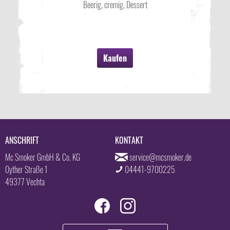
Beerig, cremig, Dessert
Kaufen
ANSCHRIFT
KONTAKT
Mc Smoker GmbH & Co. KG
service@mcsmoker.de
Oyther Straße 1
04441-9700225
49377 Vechta