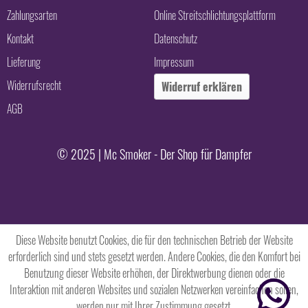
Zahlungsarten
Online Streitschlichtungsplattform
Kontakt
Datenschutz
Lieferung
Impressum
Widerrufsrecht
Widerruf erklären
AGB
© 2025 | Mc Smoker - Der Shop für Dampfer
Diese Website benutzt Cookies, die für den technischen Betrieb der Website
erforderlich sind und stets gesetzt werden. Andere Cookies, die den Komfort bei
Benutzung dieser Website erhöhen, der Direktwerbung dienen oder die
Interaktion mit anderen Websites und sozialen Netzwerken vereinfachen sollen,
werden nur mit Ihrer Zustimmung gesetzt.