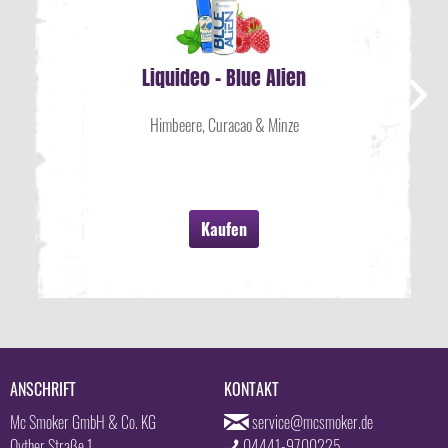
Liquideo - Blue Alien
Himbeere, Curacao & Minze
Kaufen
ANSCHRIFT
KONTAKT
Mc Smoker GmbH & Co. KG
service@mcsmoker.de
Oyther Straße 1
04441-9700225