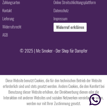
Zahlungsarten
Online Streitschlichtungsplattform
Kontakt
Datenschutz
Lieferung
Impressum
Widerrufsrecht
Widerruf erklären
AGB
© 2025 | Mc Smoker - Der Shop für Dampfer
Diese Website benutzt Cookies, die für den technischen Betrieb der Website
erforderlich sind und stets gesetzt werden. Andere Cookies, die den Komfort bei
Benutzung dieser Website erhöhen, der Direktwerbung dienen oder die
Interaktion mit anderen Websites und sozialen Netzwerken vereinfachen sollen,
werden nur mit Ihrer Zustimmung gesetzt.